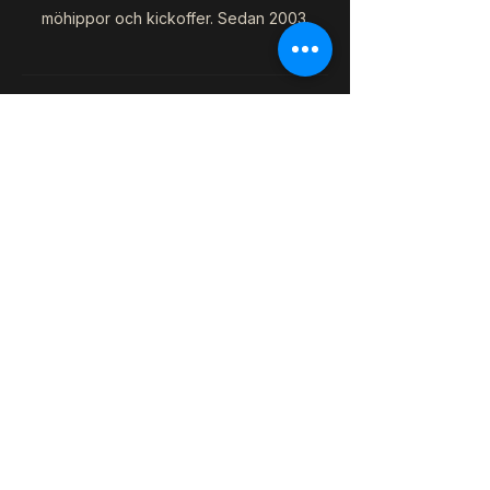
möhippor och kickoffer. Sedan 2003.
VÅRA TJÄNSTER
Barnkalas
Möhippa & Svensexa
Kickoff & Företag
BESÖK OSS
Knivgatan 6
212 28 Malmö
0703-957587
music@audiospot.se
FÖLJ OSS